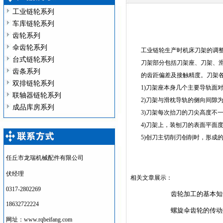
工业链轮系列
车库链轮系列
齿轮系列
伞齿轮系列
工业链轮生产时机床刀架的调
台式链轮系列
刀架部分包括刀架座、刀架、
齿条系列
的齿距偏差及接触精度。刀架各
双排链轮系列
1)刀架座本身几个主要导轨面对
联轴器链轮系列
2)刀架与滑枕导轨的侧向间隙为0.
成品库房系列
3)刀架每次抬刀的刀尖高度不一致性
4)刀架上，装刨刀的表面平面度误
5)创刀主切削刃创削时，形成的表
任丘市龙瑞机械配件有限公司
伏经理
相关文章展示：
0317-2802269
齿轮加工的基本知
18632722224
螺旋伞齿轮的传动
网址：www.rqbeifang.com